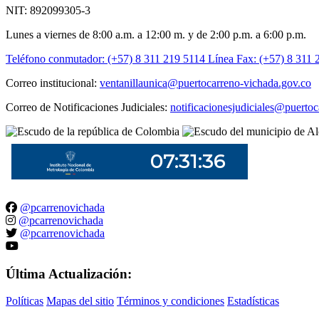
NIT: 892099305-3
Lunes a viernes de 8:00 a.m. a 12:00 m. y de 2:00 p.m. a 6:00 p.m.
Teléfono conmutador: (+57) 8 311 219 5114
Línea Fax: (+57) 8 311 
Correo institucional:
ventanillaunica@puertocarreno-vichada.gov.co
Correo de Notificaciones Judiciales:
notificacionesjudiciales@puerto
@pcarrenovichada
@pcarrenovichada
@pcarrenovichada
Última Actualización:
Políticas
Mapas del sitio
Términos y condiciones
Estadísticas