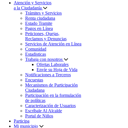
Atención y Servicios
a la Ciudadanía
Trámites y Servicios
Renta ciudadana
Estado Tramite
Pagos en Línea
Peticiones, Quejas,
Reclamos y Denuncias
Servicios de Atención en Línea
Comunidad
Estadisticas
Trabaja con nosotros
Ofertas Laborales
Envíe su Hoja de Vida
Notificaciones a Terceros
Encuestas
Mecanismos de Participación
Ciudadana
Participación en la formulación
de políticas
Caracterización de Usuarios
Escríbale Al Alcalde
Portal de Niños
Participa
Mi municipio