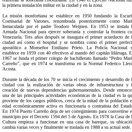
la primera instalación militar en la ciudad y en la zona.
La misión monfortiana se establece en 1950 fundando la Escue
Comisarial de Varones, renombrada posteriormente como Mar
Inmaculada por el padre Teodoro Weijnen. En 1953 se instala 
Armada Nacional para ejercer soberanía y controlar la frontera c
Venezuela. Tres años después se inaugura el primer acueducto de 
ciudad así como el hospital y se nombra como el primer prefec
apostólico a Monseñor Emiliano Prieto. La Policía Nacional 
establece en 1959 con 40 efectivos al mando del capitán Idárraga. 
1967 se funda el primer colegio de bachillerato llamado “Pedro Mar
Carreño”, que en 1974 se transforma en la Normal Federico Ller
Acosta.
Durante la década de los 70 se inicia el crecimiento y desarrollo de 
ciudad con la realización de varias obras de infraestructura y 
creación de nuevas dependencias gubernamentales. Desde entonce
una de las principales actividades económicas de la ciudad es la q
proviene de los cargos públicos, cerca de la mitad de la población 
edad económicamente activa es funcionaria o contratista del Estad
En 1974 Puerto Carreño deja de ser corregimiento para convertirse 
municipio por el Decreto 1594 del 5 de Agosto. En 1978 la Casa de 
Cultura empieza a funcionar en una casa de bareque, su ubicaci
cambia varias veces y finalmente se traslada en 1988 a su actual sede.