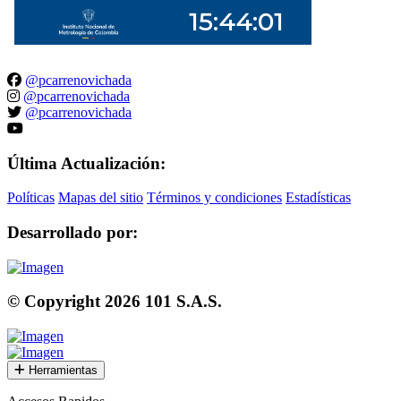
@pcarrenovichada
@pcarrenovichada
@pcarrenovichada
Última Actualización:
Políticas
Mapas del sitio
Términos y condiciones
Estadísticas
Desarrollado por:
© Copyright
2026
101 S.A.S.
Herramientas