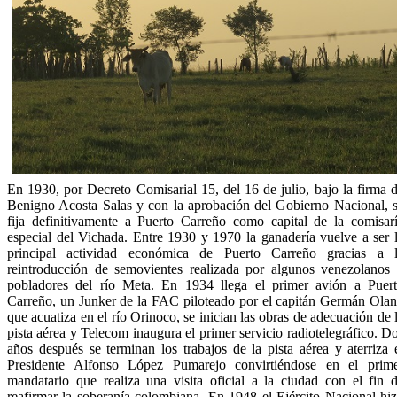
En 1930, por Decreto Comisarial 15, del 16 de julio, bajo la firma 
Benigno Acosta Salas y con la aprobación del Gobierno Nacional, 
fija definitivamente a Puerto Carreño como capital de la comisar
especial del Vichada. Entre 1930 y 1970 la ganadería vuelve a ser 
principal actividad económica de Puerto Carreño gracias a 
reintroducción de semovientes realizada por algunos venezolanos
pobladores del río Meta. En 1934 llega el primer avión a Puer
Carreño, un Junker de la FAC piloteado por el capitán Germán Ola
que acuatiza en el río Orinoco, se inician las obras de adecuación de 
pista aérea y Telecom inaugura el primer servicio radiotelegráfico. D
años después se terminan los trabajos de la pista aérea y aterriza 
Presidente Alfonso López Pumarejo convirtiéndose en el prim
mandatario que realiza una visita oficial a la ciudad con el fin 
reafirmar la soberanía colombiana. En 1948 el Ejército Nacional hi