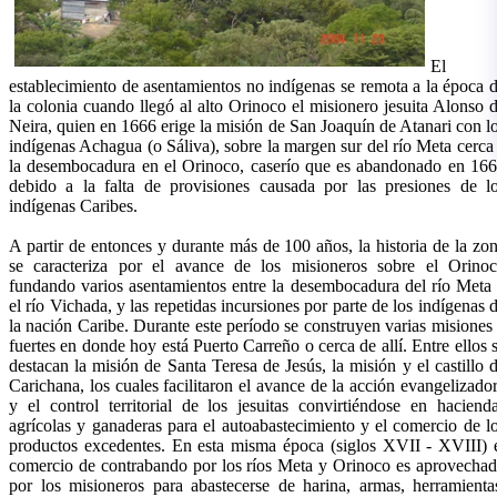
El
establecimiento de asentamientos no indígenas se remota a la época 
la colonia cuando llegó al alto Orinoco el misionero jesuita Alonso 
Neira, quien en 1666 erige la misión de San Joaquín de Atanari con l
indígenas Achagua (o Sáliva), sobre la margen sur del río Meta cerca
la desembocadura en el Orinoco, caserío que es abandonado en 16
debido a la falta de provisiones causada por las presiones de l
indígenas Caribes.
A partir de entonces y durante más de 100 años, la historia de la zo
se caracteriza por el avance de los misioneros sobre el Orino
fundando varios asentamientos entre la desembocadura del río Meta
el río Vichada, y las repetidas incursiones por parte de los indígenas 
la nación Caribe. Durante este período se construyen varias misiones
fuertes en donde hoy está Puerto Carreño o cerca de allí. Entre ellos 
destacan la misión de Santa Teresa de Jesús, la misión y el castillo 
Carichana, los cuales facilitaron el avance de la acción evangelizado
y el control territorial de los jesuitas convirtiéndose en haciend
agrícolas y ganaderas para el autoabastecimiento y el comercio de l
productos excedentes. En esta misma época (siglos XVII - XVIII) 
comercio de contrabando por los ríos Meta y Orinoco es aprovecha
por los misioneros para abastecerse de harina, armas, herramienta