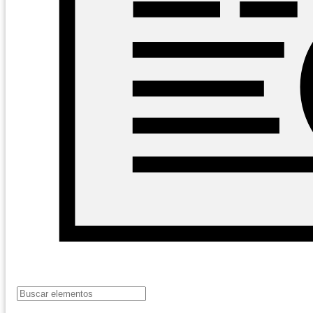
19 de
LISTADO OPS
LISTADO OPS
febrero
2025.xlsx
2025
de 2026