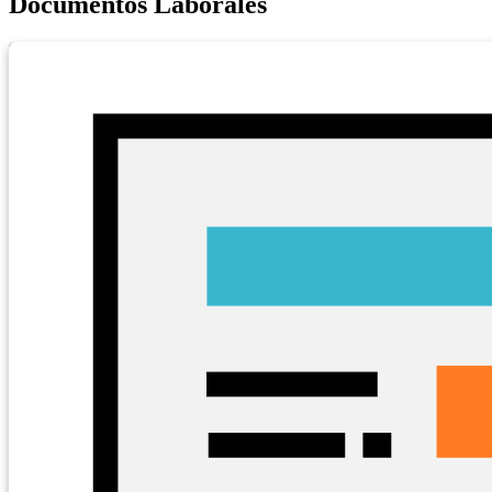
Documentos Laborales
Ver
Buscar
CTRL + K
10
10
15
30
registros
Nombre
Descripción
Fecha
Abrir