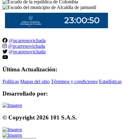
@pcarrenovichada
@pcarrenovichada
@pcarrenovichada
Última Actualización:
Políticas
Mapas del sitio
Términos y condiciones
Estadísticas
Desarrollado por:
© Copyright
2026
101 S.A.S.