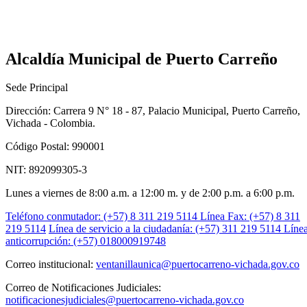
Alcaldía Municipal de Puerto Carreño
Sede Principal
Dirección: Carrera 9 N° 18 - 87, Palacio Municipal, Puerto Carreño,
Vichada - Colombia.
Código Postal: 990001
NIT: 892099305-3
Lunes a viernes de 8:00 a.m. a 12:00 m. y de 2:00 p.m. a 6:00 p.m.
Teléfono conmutador: (+57) 8 311 219 5114
Línea Fax: (+57) 8 311
219 5114
Línea de servicio a la ciudadanía: (+57) 311 219 5114
Líne
anticorrupción: (+57) 018000919748
Correo institucional:
ventanillaunica@puertocarreno-vichada.gov.co
Correo de Notificaciones Judiciales:
notificacionesjudiciales@puertocarreno-vichada.gov.co