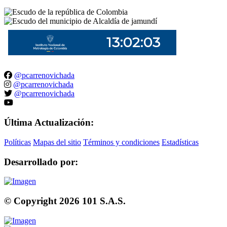
@pcarrenovichada
@pcarrenovichada
@pcarrenovichada
Última Actualización:
Políticas
Mapas del sitio
Términos y condiciones
Estadísticas
Desarrollado por:
© Copyright
2026
101 S.A.S.