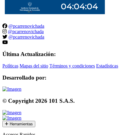
@pcarrenovichada
@pcarrenovichada
@pcarrenovichada
Última Actualización:
Políticas
Mapas del sitio
Términos y condiciones
Estadísticas
Desarrollado por:
© Copyright
2026
101 S.A.S.
Herramientas
Accesos Rapidos