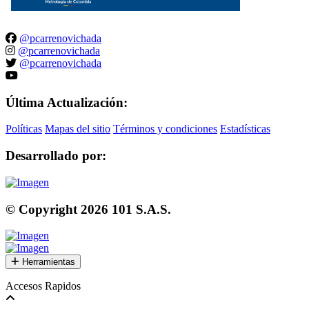
@pcarrenovichada
@pcarrenovichada
@pcarrenovichada
Última Actualización:
Políticas
Mapas del sitio
Términos y condiciones
Estadísticas
Desarrollado por:
© Copyright
2026
101 S.A.S.
Herramientas
Accesos Rapidos