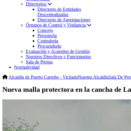
Directorios
Directorio de Entidades
Descentralizadas
Directorio de Agremiaciones
Órganos de Control y Vigilancia
Concejo
Personería
Contraloría
Procuraduría
Evaluación y Acuerdos de Gestión
Nuestros Directivos y Funcionarios
Sala de Prensa
Normatividad
Alcaldía de Puerto Carreño - Vichada
Nuestra Alcaldía
Sala De Pre
Nueva malla protectora en la cancha de L