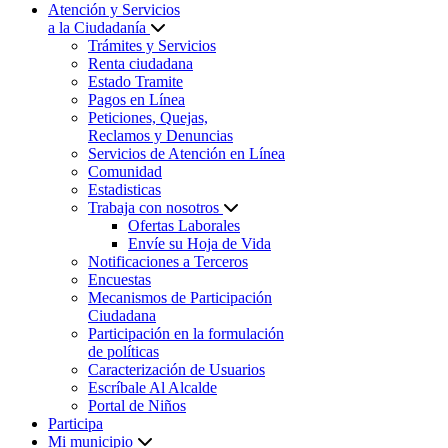
Atención y Servicios
a la Ciudadanía
Trámites y Servicios
Renta ciudadana
Estado Tramite
Pagos en Línea
Peticiones, Quejas,
Reclamos y Denuncias
Servicios de Atención en Línea
Comunidad
Estadisticas
Trabaja con nosotros
Ofertas Laborales
Envíe su Hoja de Vida
Notificaciones a Terceros
Encuestas
Mecanismos de Participación
Ciudadana
Participación en la formulación
de políticas
Caracterización de Usuarios
Escríbale Al Alcalde
Portal de Niños
Participa
Mi municipio