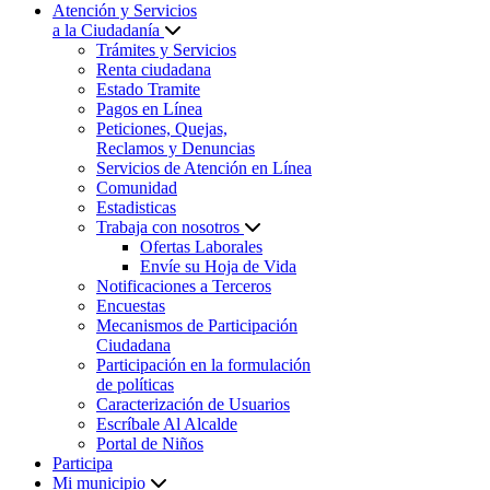
Atención y Servicios
a la Ciudadanía
Trámites y Servicios
Renta ciudadana
Estado Tramite
Pagos en Línea
Peticiones, Quejas,
Reclamos y Denuncias
Servicios de Atención en Línea
Comunidad
Estadisticas
Trabaja con nosotros
Ofertas Laborales
Envíe su Hoja de Vida
Notificaciones a Terceros
Encuestas
Mecanismos de Participación
Ciudadana
Participación en la formulación
de políticas
Caracterización de Usuarios
Escríbale Al Alcalde
Portal de Niños
Participa
Mi municipio