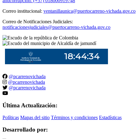
anticorrupción: (+57) 018000919748
Correo institucional:
ventanillaunica@puertocarreno-vichada.gov.co
Correo de Notificaciones Judiciales:
notificacionesjudiciales@puertocarreno-vichada.gov.co
@pcarrenovichada
@pcarrenovichada
@pcarrenovichada
Última Actualización:
Políticas
Mapas del sitio
Términos y condiciones
Estadísticas
Desarrollado por: