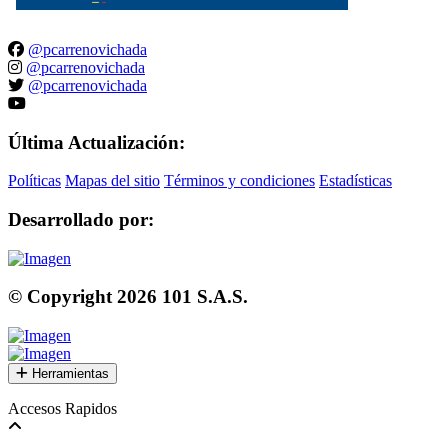
@pcarrenovichada
@pcarrenovichada
@pcarrenovichada
Última Actualización:
Políticas
Mapas del sitio
Términos y condiciones
Estadísticas
Desarrollado por:
© Copyright
2026
101 S.A.S.
Herramientas
Accesos Rapidos